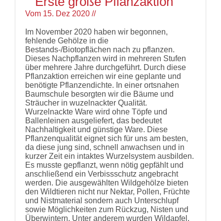
Erste große Pflanzaktion
Links
Vom
15. Dez 2020
//
Wildbienen
Wildbienenarten
Im November 2020 haben wir begonnen,
Bestäubungsfunktion
fehlende Gehölze in die
Gefährdung
Bestands-/Biotopflächen nach zu pflanzen.
Schutz
Dieses Nachpflanzen wird in mehreren Stufen
und
über mehrere Jahre durchgeführt. Durch diese
Hilfe
Pflanzaktion erreichen wir eine geplante und
Literatur
benötigte Pflanzendichte. In einer ortsnahen
Links
Baumschule besorgten wir die Bäume und
Sträucher in wuzelnackter Qualität.
Bienenfreundlich
Wurzelnackte Ware wird ohne Töpfe und
Gärtnern
Ballenleinen ausgeliefert, das bedeutet
Allgemein
Nachhaltigkeit und günstige Ware. Diese
Links
Pflanzenqualität eignet sich für uns am besten,
da diese jung sind, schnell anwachsen und in
Biologische
kurzer Zeit ein intaktes Wurzelsystem ausbilden.
Vielfalt
Es musste gepflanzt, wenn nötig gepfählt und
anschließend ein Verbissschutz angebracht
werden. Die ausgewählten Wildgehölze bieten
den Wildtieren nicht nur Nektar, Pollen, Früchte
und Nistmaterial sondern auch Unterschlupf
sowie Möglichkeiten zum Rückzug, Nisten und
Überwintern. Unter anderem wurden Wildapfel,