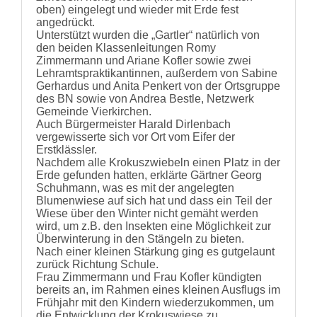
oben) eingelegt und wieder mit Erde fest
angedrückt.
Unterstützt wurden die „Gartler“ natürlich von
den beiden Klassenleitungen Romy
Zimmermann und Ariane Kofler sowie zwei
Lehramtspraktikantinnen, außerdem von Sabine
Gerhardus und Anita Penkert von der Ortsgruppe
des BN sowie von Andrea Bestle, Netzwerk
Gemeinde Vierkirchen.
Auch Bürgermeister Harald Dirlenbach
vergewisserte sich vor Ort vom Eifer der
Erstklässler.
Nachdem alle Krokuszwiebeln einen Platz in der
Erde gefunden hatten, erklärte Gärtner Georg
Schuhmann, was es mit der angelegten
Blumenwiese auf sich hat und dass ein Teil der
Wiese über den Winter nicht gemäht werden
wird, um z.B. den Insekten eine Möglichkeit zur
Überwinterung in den Stängeln zu bieten.
Nach einer kleinen Stärkung ging es gutgelaunt
zurück Richtung Schule.
Frau Zimmermann und Frau Kofler kündigten
bereits an, im Rahmen eines kleinen Ausflugs im
Frühjahr mit den Kindern wiederzukommen, um
die Entwicklung der Krokuswiese zu