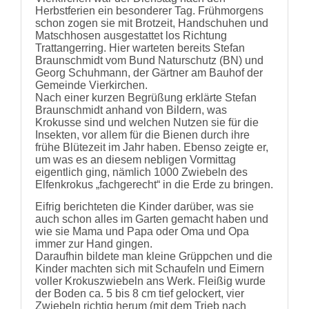
Herbstferien ein besonderer Tag. Frühmorgens
schon zogen sie mit Brotzeit, Handschuhen und
Matschhosen ausgestattet los Richtung
Trattangerring. Hier warteten bereits Stefan
Braunschmidt vom Bund Naturschutz (BN) und
Georg Schuhmann, der Gärtner am Bauhof der
Gemeinde Vierkirchen.
Nach einer kurzen Begrüßung erklärte Stefan
Braunschmidt anhand von Bildern, was
Krokusse sind und welchen Nutzen sie für die
Insekten, vor allem für die Bienen durch ihre
frühe Blütezeit im Jahr haben. Ebenso zeigte er,
um was es an diesem nebligen Vormittag
eigentlich ging, nämlich 1000 Zwiebeln des
Elfenkrokus „fachgerecht“ in die Erde zu bringen.
Eifrig berichteten die Kinder darüber, was sie
auch schon alles im Garten gemacht haben und
wie sie Mama und Papa oder Oma und Opa
immer zur Hand gingen.
Daraufhin bildete man kleine Grüppchen und die
Kinder machten sich mit Schaufeln und Eimern
voller Krokuszwiebeln ans Werk. Fleißig wurde
der Boden ca. 5 bis 8 cm tief gelockert, vier
Zwiebeln richtig herum (mit dem Trieb nach