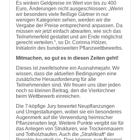
Es winken Geldpreise im Wert von bis zu 400
Euro, Änderungen nicht ausgeschlossen: „Wenn
wir besonders viele fleißige Gärtner in nur
wenigen Kategorien sehen, werden wir die
Vergabe der Preise entsprechend anpassen. Da
müssen wir jetzt einfach abwarten, wie sich das
Teilnehmerfeld gestaltet und am Ende möglichst
gerecht verteilen.“, so Dr. Corinna Hölzer,
Initiatorin des bundesweiten Pflanzwettbewerbs.
Mitmachen, so gut es in diesen Zeiten geht!
Dieses ist zweifelsohne ein Ausnahmejahr. Wir
wissen, dass die aktuellen Bedingungen eine
zusätzliche Herausforderung für alle
Teilnehmenden sind. Wir freuen uns über jeden
noch so kleinen Beitrag, den die Vierkirchner
beim Wettbewerb einreichen.
Die 7-köpfige Jury bewertet Neupflanzungen
und Umgestaltungen, wobei sie ein besonderes
Augenmerk auf die Verwendung heimischer
Pflanzenarten legt. Weitere Punkte vergibt sie für
das Anlegen von Strukturen, wie Trockenmauern
und Totholzhaufen. Auch die „Strahlkraft“ der
Projekte beurteilt sie. Dies können zum Beispiel