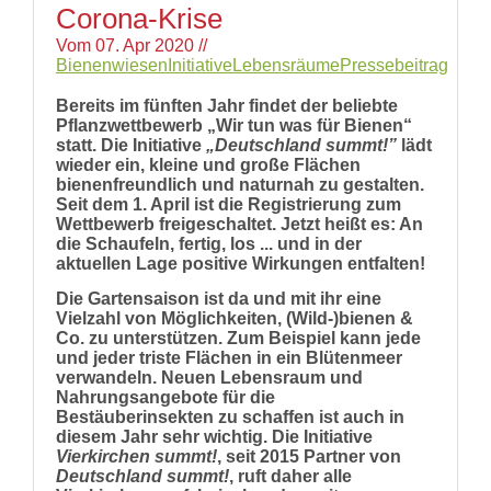
Links
Corona-Krise
Wildbienen
Vom
07. Apr 2020
//
Wildbienenarten
Bienenwiesen
Initiative
Lebensräume
Pressebeitrag
Bestäubungsfunktion
Gefährdung
Bereits im fünften Jahr findet der beliebte
Schutz
Pflanzwettbewerb „Wir tun was für Bienen“
und
statt. Die Initiative
„Deutschland summt!”
lädt
Hilfe
wieder ein, kleine und große Flächen
Literatur
bienenfreundlich und naturnah zu gestalten.
Links
Seit dem 1. April ist die Registrierung zum
Wettbewerb freigeschaltet. Jetzt heißt es: An
Bienenfreundlich
die Schaufeln, fertig, los ... und in der
Gärtnern
aktuellen Lage positive Wirkungen entfalten!
Allgemein
Links
Die Gartensaison ist da und mit ihr eine
Vielzahl von Möglichkeiten, (Wild-)bienen &
Biologische
Co. zu unterstützen. Zum Beispiel kann jede
Vielfalt
und jeder triste Flächen in ein Blütenmeer
verwandeln. Neuen Lebensraum und
Nahrungsangebote für die
Bestäuberinsekten zu schaffen ist auch in
diesem Jahr sehr wichtig. Die Initiative
Vierkirchen summt!
, seit 2015 Partner von
Deutschland summt!
, ruft daher alle