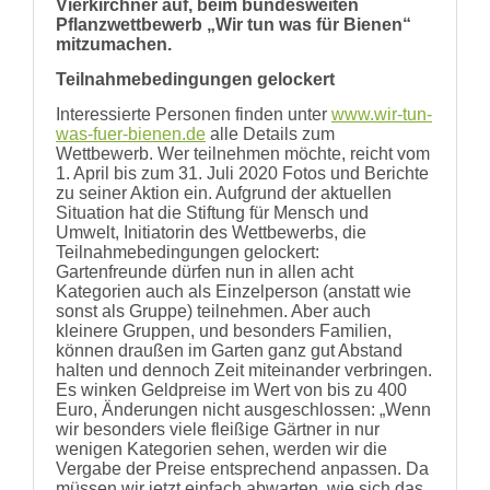
Vierkirchner auf, beim bundesweiten
Pflanzwettbewerb „Wir tun was für Bienen“
mitzumachen.
Teilnahmebedingungen gelockert
Interessierte Personen finden unter
www.wir-tun-
was-fuer-bienen.de
alle Details zum
Wettbewerb. Wer teilnehmen möchte, reicht vom
1. April bis zum 31. Juli 2020 Fotos und Berichte
zu seiner Aktion ein. Aufgrund der aktuellen
Situation hat die Stiftung für Mensch und
Umwelt, Initiatorin des Wettbewerbs, die
Teilnahmebedingungen gelockert:
Gartenfreunde dürfen nun in allen acht
Kategorien auch als Einzelperson (anstatt wie
sonst als Gruppe) teilnehmen. Aber auch
kleinere Gruppen, und besonders Familien,
können draußen im Garten ganz gut Abstand
halten und dennoch Zeit miteinander verbringen.
Es winken Geldpreise im Wert von bis zu 400
Euro, Änderungen nicht ausgeschlossen: „Wenn
wir besonders viele fleißige Gärtner in nur
wenigen Kategorien sehen, werden wir die
Vergabe der Preise entsprechend anpassen. Da
müssen wir jetzt einfach abwarten, wie sich das